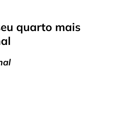
seu quarto mais
al
nal