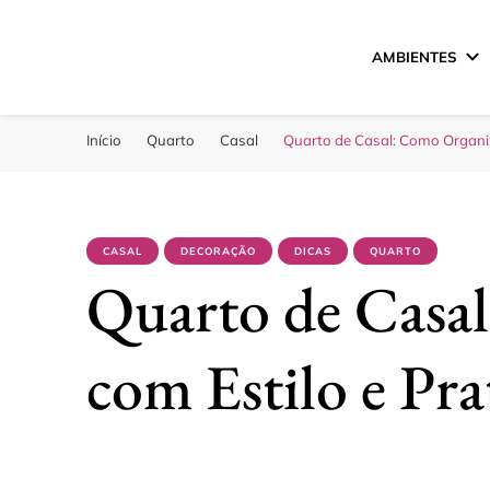
AMBIENTES
Sua Melhor Decora
Casa e Design
Início
Quarto
Casal
Quarto de Casal: Como Organiz
CASAL
DECORAÇÃO
DICAS
QUARTO
Quarto de Casa
com Estilo e Pra