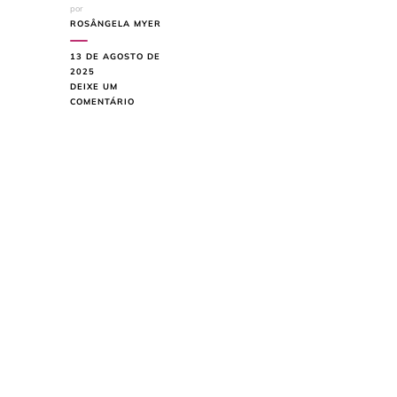
por
ROSÂNGELA MYER
13 DE AGOSTO DE
2025
DEIXE UM
EM
COMENTÁRIO
QUARTO
DE
CASAL:
COMO
ORGANIZAR
COM
ESTILO
E
PRATICIDADE