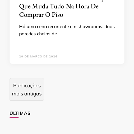
Que Muda Tudo Na Hora De
Comprar O Piso
Há uma cena recorrente em showrooms: duas
paredes cheias de …
20 DE MARÇO DE 2026
Navegação
Publicações
por
mais antigas
posts
ÚLTIMAS