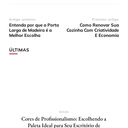
Navegação
Artigo anterior
Próximo artigo
Entenda por que a Porta
Como Renovar Sua
de
Larga de Madeira é a
Cozinha Com Criatividade
post
Melhor Escolha
E Economia
ÚLTIMAS
DICAS
Cores de Profissionalismo: Escolhendo a
Paleta Ideal para Seu Escritório de