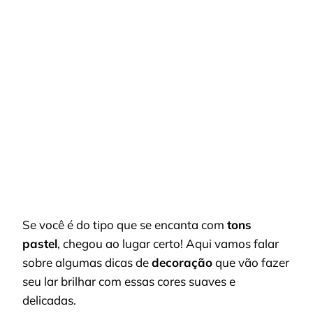
TRANSFORME
SEU
ESPAÇO:
DICAS
DE
DECORAÇÃO
PARA
QUEM
AMA
TONS
PASTEL
Se você é do tipo que se encanta com
tons
pastel
, chegou ao lugar certo! Aqui vamos falar
sobre algumas dicas de
decoração
que vão fazer
seu lar brilhar com essas cores suaves e
delicadas.