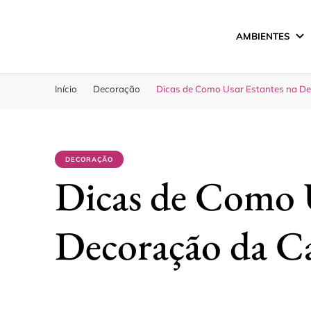
AMBIENTES
Sua Melhor Decora
Casa e Design
Início
Decoração
Dicas de Como Usar Estantes na D
DECORAÇÃO
Dicas de Como U
Decoração da C