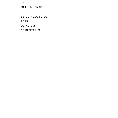
por
MELINA LEMOS
13 DE AGOSTO DE
2025
DEIXE UM
EM
COMENTÁRIO
DICAS
DE
COMO
USAR
ESTANTES
NA
DECORAÇÃO
DA
CASA