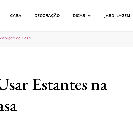
CASA
DECORAÇÃO
DICAS
JARDINAGEM
ção
ecoração da Casa
sar Estantes na
asa