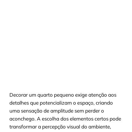
CORTINA
PARA
QUARTO
PEQUENO:
TECIDO
E
COR
PARA
AMPLIAR
O
AMBIENTE
Decorar um quarto pequeno exige atenção aos
detalhes que potencializam o espaço, criando
uma sensação de amplitude sem perder o
aconchego. A escolha dos elementos certos pode
transformar a percepção visual do ambiente,