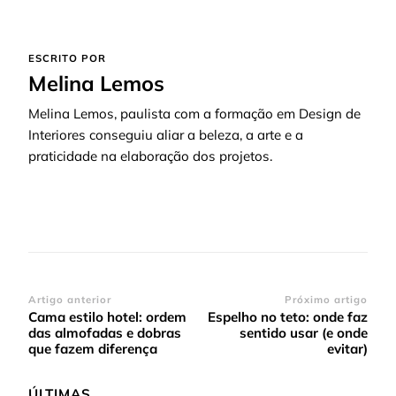
ESCRITO POR
Melina Lemos
Melina Lemos, paulista com a formação em Design de
Interiores conseguiu aliar a beleza, a arte e a
praticidade na elaboração dos projetos.
Navegação
Artigo anterior
Próximo artigo
Cama estilo hotel: ordem
Espelho no teto: onde faz
de
das almofadas e dobras
sentido usar (e onde
post
que fazem diferença
evitar)
ÚLTIMAS