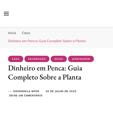
Sua Melhor Decoração
Casa e Design
Início
Casa
Dinheiro em Penca: Guia Completo Sobre a Planta
CASA
DECORAÇÃO
DICAS
JARDINAGEM
Dinheiro em Penca: Guia
Completo Sobre a Planta
por
ROSÂNGELA MYER
30 DE JULHO DE 2025
EM
DEIXE UM COMENTÁRIO
DINHEIRO
EM
PENCA:
GUIA