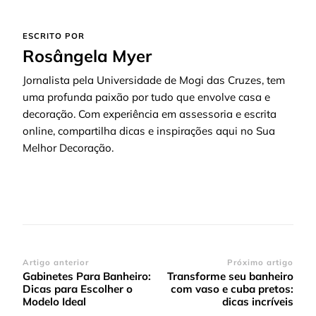
ESCRITO POR
Rosângela Myer
Jornalista pela Universidade de Mogi das Cruzes, tem
uma profunda paixão por tudo que envolve casa e
decoração. Com experiência em assessoria e escrita
online, compartilha dicas e inspirações aqui no Sua
Melhor Decoração.
Navegação
Artigo anterior
Próximo artigo
Gabinetes Para Banheiro:
Transforme seu banheiro
de
Dicas para Escolher o
com vaso e cuba pretos:
post
Modelo Ideal
dicas incríveis