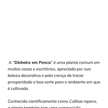
COMPLETO
SOBRE
A
PLANTA
A “
Dinheiro em Penca
” é uma planta comum em
muitas casas e escritórios, apreciada por sua
beleza decorativa e pela crença de trazer
prosperidade e boa sorte para o ambiente em que
é cultivada.
Conhecida cientificamente como
Callisia repens
,
a planta também tem uma composição