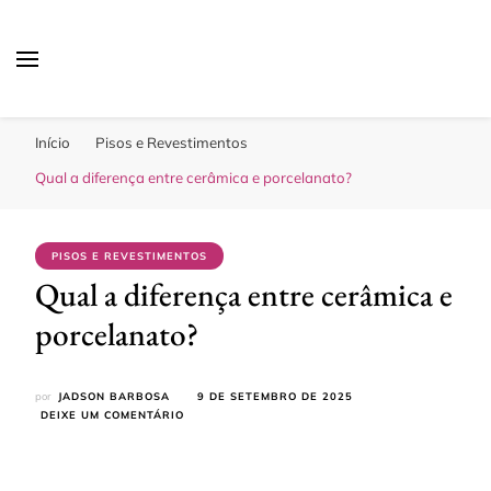
Sua Melhor Decoração
Casa e Design
Início
Pisos e Revestimentos
Qual a diferença entre cerâmica e porcelanato?
PISOS E REVESTIMENTOS
Qual a diferença entre cerâmica e
porcelanato?
por
JADSON BARBOSA
9 DE SETEMBRO DE 2025
EM
DEIXE UM COMENTÁRIO
QUAL
A
DIFERENÇA
ENTRE