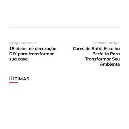
Navegação
Artigo anterior
Próximo artigo
15 ideias de decoração
Cores de Sofá: Escolha
de
DIY para transformar
Perfeita Para
post
sua casa
Transformar Seu
Ambiente
ÚLTIMAS