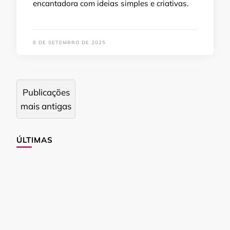
encantadora com ideias simples e criativas.
8 DE SETEMBRO DE 2025
Navegação
Publicações
por
mais antigas
posts
ÚLTIMAS