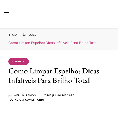
Sua Melhor Decoração
Casa e Design
Início
Limpeza
Como Limpar Espelho: Dicas Infalíveis Para Brilho Total
LIMPEZA
Como Limpar Espelho: Dicas
Infalíveis Para Brilho Total
por
MELINA LEMOS
17 DE JULHO DE 2025
EM
DEIXE UM COMENTÁRIO
COMO
LIMPAR
ESPELHO:
DICAS