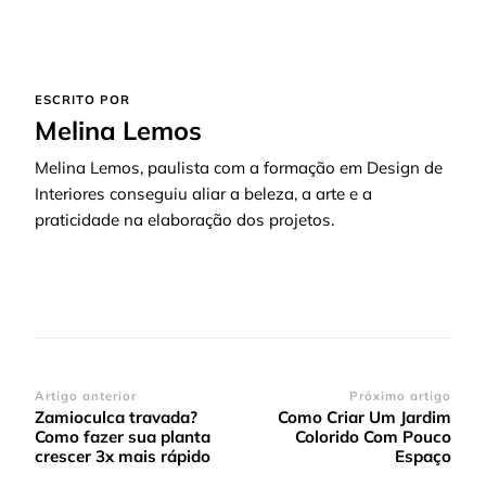
ESCRITO POR
Melina Lemos
Melina Lemos, paulista com a formação em Design de
Interiores conseguiu aliar a beleza, a arte e a
praticidade na elaboração dos projetos.
Navegação
Artigo anterior
Próximo artigo
Zamioculca travada?
Como Criar Um Jardim
de
Como fazer sua planta
Colorido Com Pouco
post
crescer 3x mais rápido
Espaço