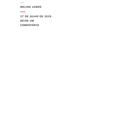
por
MELINA LEMOS
17 DE JULHO DE 2025
DEIXE UM
EM
COMENTÁRIO
COMO
CRIAR
UM
JARDIM
COLORIDO
COM
POUCO
ESPAÇO