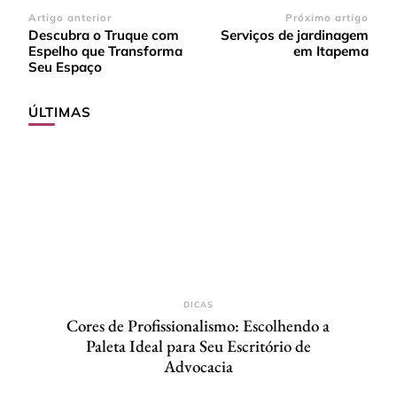
Navegação
Artigo anterior
Próximo artigo
Descubra o Truque com
Serviços de jardinagem
de
Espelho que Transforma
em Itapema
post
Seu Espaço
ÚLTIMAS
DICAS
Cores de Profissionalismo: Escolhendo a
Paleta Ideal para Seu Escritório de
Advocacia