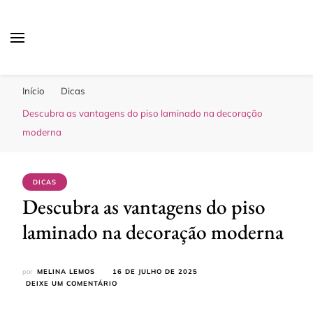
Sua Melhor Decoração
Casa e Design
Início
Dicas
Descubra as vantagens do piso laminado na decoração
moderna
DICAS
Descubra as vantagens do piso
laminado na decoração moderna
por
MELINA LEMOS
16 DE JULHO DE 2025
EM
DEIXE UM COMENTÁRIO
DESCUBRA
AS