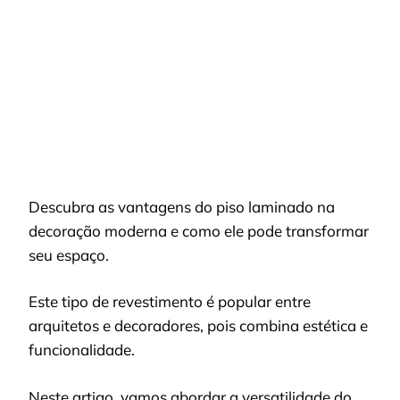
VANTAGENS
DO
PISO
LAMINADO
NA
DECORAÇÃO
MODERNA
Descubra as vantagens do piso laminado na
decoração moderna e como ele pode transformar
seu espaço.
Este tipo de revestimento é popular entre
arquitetos e decoradores, pois combina estética e
funcionalidade.
Neste artigo, vamos abordar a versatilidade do