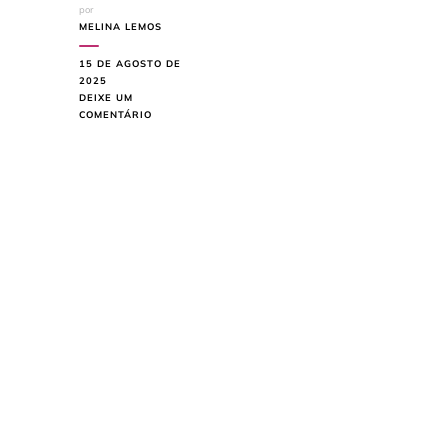
por
MELINA LEMOS
15 DE AGOSTO DE
2025
DEIXE UM
EM
COMENTÁRIO
7
ESTILOS
DE
DECORAÇÃO:
DESCUBRA
QUAL
COMBINA
MAIS
COM
VOCÊ