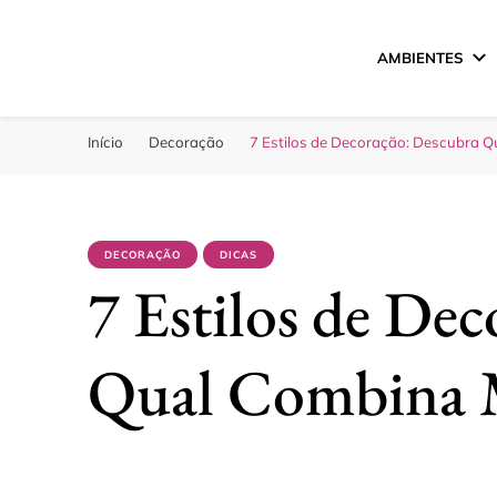
AMBIENTES
Sua Melhor Decora
Casa e Design
Início
Decoração
7 Estilos de Decoração: Descubra 
DECORAÇÃO
DICAS
7 Estilos de De
Qual Combina 