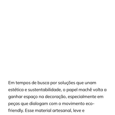
PANOS
BIODEGRADÁVEIS
DECOR
E
PAPEL
MACHÊ:
INOVAÇÃO
SUSTENTÁVEL
NA
DECORAÇÃO
NATURAL
Em tempos de busca por soluções que unam
estética e sustentabilidade, o papel machê volta a
ganhar espaço na decoração, especialmente em
peças que dialogam com o movimento eco-
friendly. Esse material artesanal, leve e