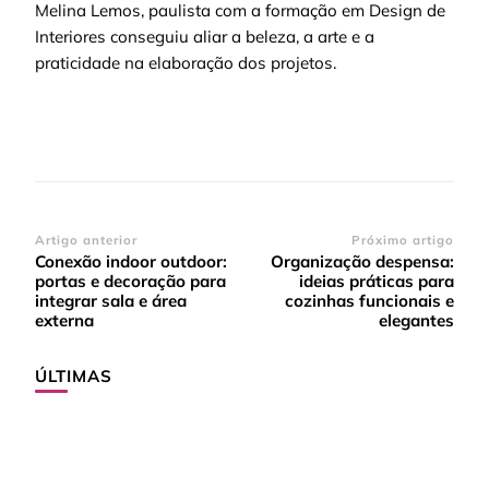
Melina Lemos, paulista com a formação em Design de
Interiores conseguiu aliar a beleza, a arte e a
praticidade na elaboração dos projetos.
Navegação
Artigo anterior
Próximo artigo
Conexão indoor outdoor:
Organização despensa:
de
portas e decoração para
ideias práticas para
post
integrar sala e área
cozinhas funcionais e
externa
elegantes
ÚLTIMAS