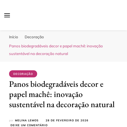
Sua Melhor Decoração
Casa e Design
Início
Decoração
Panos biodegradáveis decor e papel machê: inovação
sustentável na decoração natural
DECORAÇÃO
Panos biodegradáveis decor e
papel machê: inovação
sustentável na decoração natural
por
MELINA LEMOS
28 DE FEVEREIRO DE 2026
EM
DEIXE UM COMENTÁRIO