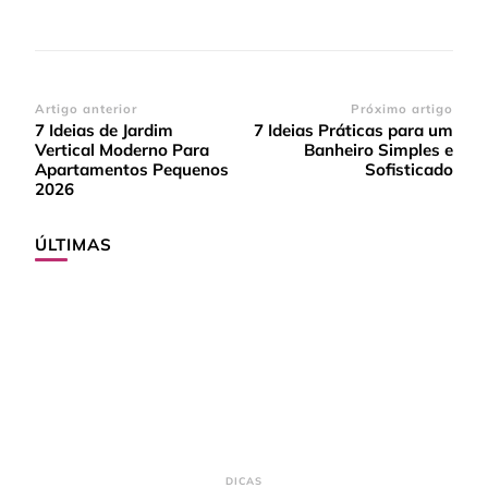
Navegação
Artigo anterior
Próximo artigo
7 Ideias de Jardim
7 Ideias Práticas para um
de
Vertical Moderno Para
Banheiro Simples e
post
Apartamentos Pequenos
Sofisticado
2026
ÚLTIMAS
DICAS