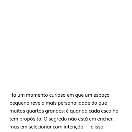
QUARTO
PEQUENO
DECORADO:
10
TRUQUES
QUE
AUMENTAM
CONFORTO
E
ESPAÇO
Há um momento curioso em que um espaço
pequeno revela mais personalidade do que
muitos quartos grandes: é quando cada escolha
tem propósito. O segredo não está em encher,
mas em selecionar com intenção — e isso