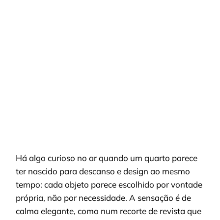
QUARTO
MODERNO
ELEGANTE:
9
IDEIAS
PRÁTICAS
PARA
TRANSFORMAR
EM
2026
Há algo curioso no ar quando um quarto parece
ter nascido para descanso e design ao mesmo
tempo: cada objeto parece escolhido por vontade
própria, não por necessidade. A sensação é de
calma elegante, como num recorte de revista que