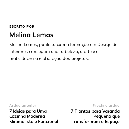
ESCRITO POR
Melina Lemos
Melina Lemos, paulista com a formação em Design de
Interiores conseguiu aliar a beleza, a arte e a
praticidade na elaboração dos projetos.
Navegação
Artigo anterior
Próximo artigo
7 Ideias para Uma
7 Plantas para Varanda
de
Cozinha Moderna
Pequena que
post
Minimalista e Funcional
Transformam o Espaço