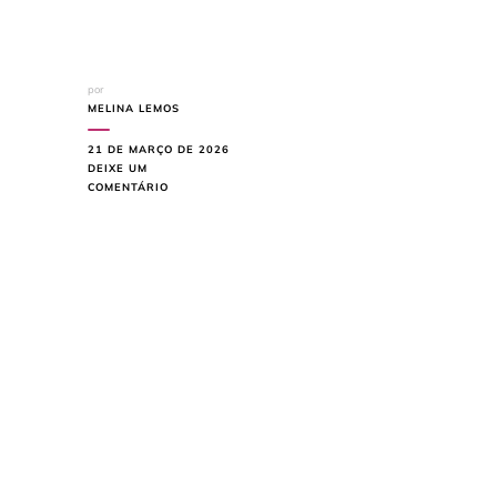
por
MELINA LEMOS
21 DE MARÇO DE 2026
DEIXE UM
EM
COMENTÁRIO
PORCELANATO
FOSCO
OU
BRILHOSO:
VEJA
QUAL
É
MAIS
FÁCIL
DE
LIMPAR
NO
DIA
A
DIA