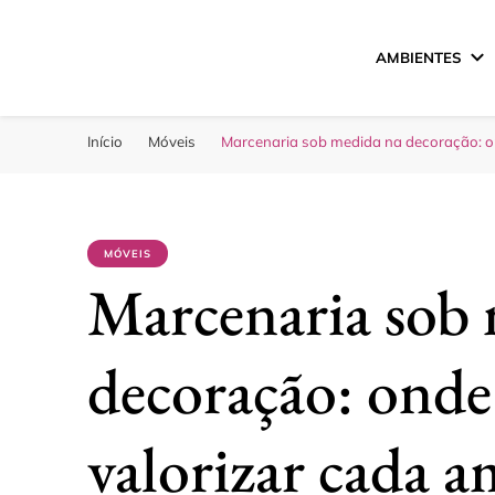
AMBIENTES
Sua Melhor Decora
Casa e Design
Início
Móveis
Marcenaria sob medida na decoração: on
MÓVEIS
Marcenaria sob
decoração: onde 
valorizar cada 