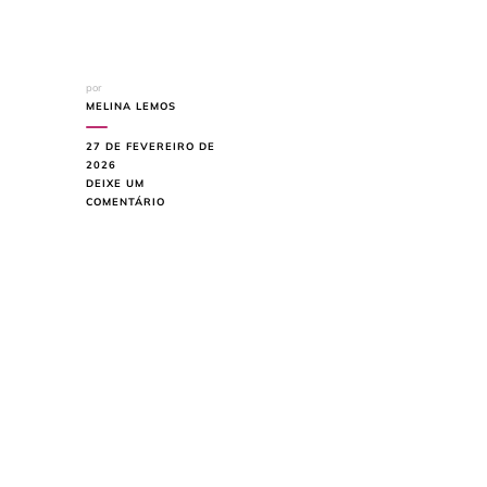
por
MELINA LEMOS
27 DE FEVEREIRO DE
2026
DEIXE UM
EM
COMENTÁRIO
MARCENARIA
SOB
MEDIDA
NA
DECORAÇÃO:
ONDE
INVESTIR
PARA
VALORIZAR
CADA
AMBIENTE