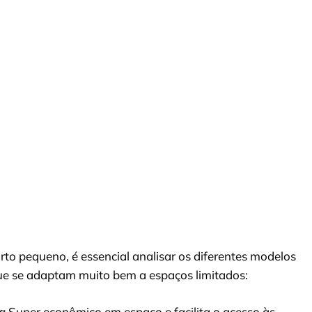
o pequeno, é essencial analisar os diferentes modelos
ue se adaptam muito bem a espaços limitados:
:
Super econômico em espaço e facilita o acesso às