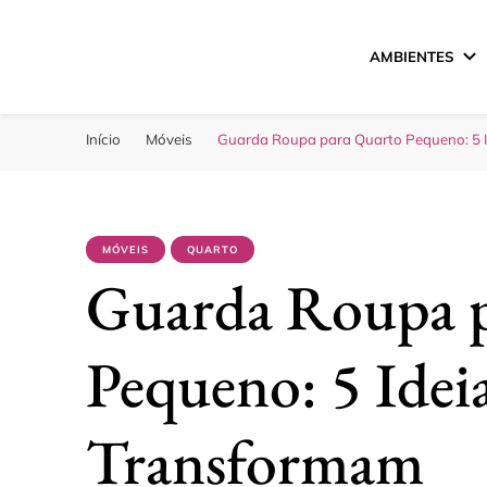
AMBIENTES
Sua Melhor Decora
Casa e Design
Início
Móveis
Guarda Roupa para Quarto Pequeno: 5 
MÓVEIS
QUARTO
Guarda Roupa p
Pequeno: 5 Idei
Transformam