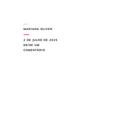
por
MARIANA OLIVER
2 DE JULHO DE 2025
DEIXE UM
EM
COMENTÁRIO
GUARDA
ROUPA
PARA
QUARTO
PEQUENO:
5
IDEIAS
QUE
TRANSFORMAM