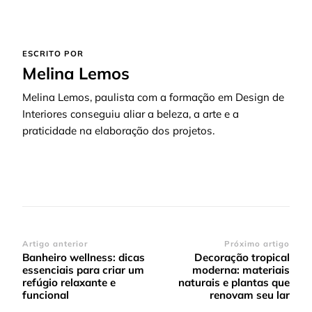
ESCRITO POR
Melina Lemos
Melina Lemos, paulista com a formação em Design de
Interiores conseguiu aliar a beleza, a arte e a
praticidade na elaboração dos projetos.
Navegação
Artigo anterior
Próximo artigo
Banheiro wellness: dicas
Decoração tropical
de
essenciais para criar um
moderna: materiais
post
refúgio relaxante e
naturais e plantas que
funcional
renovam seu lar