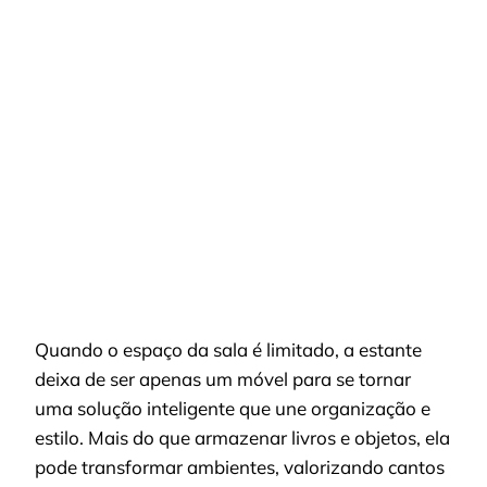
ESTANTES
FUNCIONAIS
PARA
SALA:
ORGANIZAÇÃO
E
ESTILO
COM
MATERIAIS
NATURAIS
Quando o espaço da sala é limitado, a estante
deixa de ser apenas um móvel para se tornar
uma solução inteligente que une organização e
estilo. Mais do que armazenar livros e objetos, ela
pode transformar ambientes, valorizando cantos