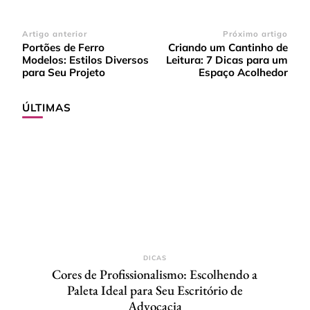
Navegação
Artigo anterior
Próximo artigo
Portões de Ferro
Criando um Cantinho de
de
Modelos: Estilos Diversos
Leitura: 7 Dicas para um
post
para Seu Projeto
Espaço Acolhedor
ÚLTIMAS
DICAS
Cores de Profissionalismo: Escolhendo a
Paleta Ideal para Seu Escritório de
Advocacia