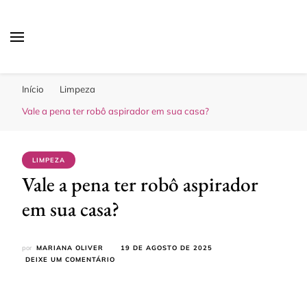
Sua Melhor Decoração
Casa e Design
Início
Limpeza
Vale a pena ter robô aspirador em sua casa?
LIMPEZA
Vale a pena ter robô aspirador
em sua casa?
por
MARIANA OLIVER
19 DE AGOSTO DE 2025
EM
DEIXE UM COMENTÁRIO
VALE
A
PENA
TER