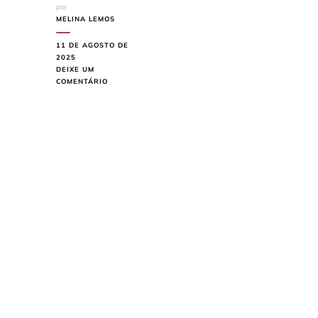
por
MELINA LEMOS
11 DE AGOSTO DE
2025
DEIXE UM
EM
COMENTÁRIO
COMO
LIMPAR
LAMINADO:
DICAS
ESSENCIAIS
PARA
BRILHO
PERFEITO