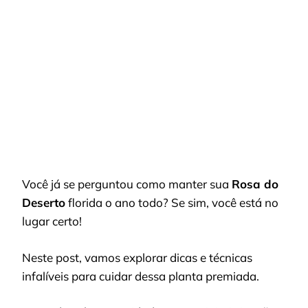
PLANTAS
PREMIADAS:
O
MÉTODO
INFALÍVEL
PARA
MANTER
A
ROSA
DO
DESERTO
FLORIDA
Você já se perguntou como manter sua
Rosa do
Deserto
florida o ano todo? Se sim, você está no
lugar certo!
Neste post, vamos explorar dicas e técnicas
infalíveis para cuidar dessa planta premiada.