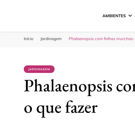
AMBIENTES
Sua Melhor Decora
Casa e Design
Início
Jardinagem
Phalaenopsis com folhas murchas: 
JARDINAGEM
Phalaenopsis co
o que fazer