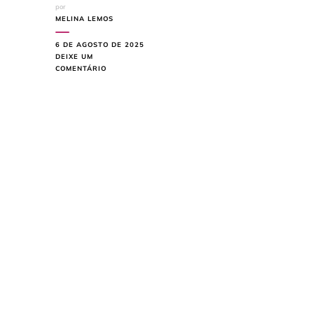
por
MELINA LEMOS
6 DE AGOSTO DE 2025
DEIXE UM
EM
COMENTÁRIO
PHALAENOPSIS
COM
FOLHAS
MURCHAS:
O
QUE
FAZER