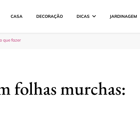
CASA
DECORAÇÃO
DICAS
JARDINAGEM
ção
o que fazer
m folhas murchas: