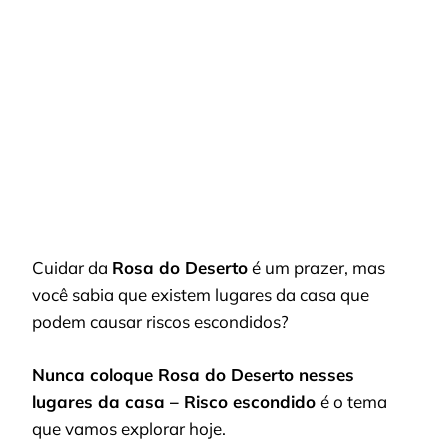
NUNCA
COLOQUE
ROSA
DO
DESERTO
NESSES
LUGARES
DA
CASA
–
RISCO
ESCONDIDO
Cuidar da
Rosa do Deserto
é um prazer, mas
você sabia que existem lugares da casa que
podem causar riscos escondidos?
Nunca coloque Rosa do Deserto nesses
lugares da casa – Risco escondido
é o tema
que vamos explorar hoje.