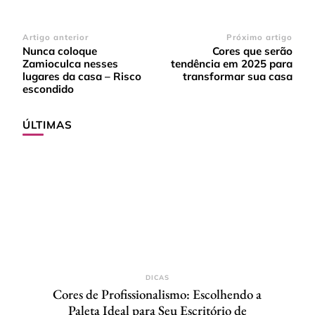
Navegação
Artigo anterior
Próximo artigo
Nunca coloque
Cores que serão
de
Zamioculca nesses
tendência em 2025 para
post
lugares da casa – Risco
transformar sua casa
escondido
ÚLTIMAS
DICAS
Cores de Profissionalismo: Escolhendo a
Paleta Ideal para Seu Escritório de