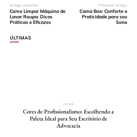
Navegação
Artigo anterior
Próximo artigo
Como Limpar Máquina de
Cama Box: Conforto e
de
Lavar Roupa: Dicas
Praticidade para seu
post
Práticas e Eficazes
Sono
ÚLTIMAS
DICAS
Cores de Profissionalismo: Escolhendo a
Paleta Ideal para Seu Escritório de
Advocacia