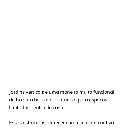
JARDIM
VERTICAL:
COMO
TRANSFORMAR
ESPAÇOS
LIVRES
DA
CASA
EM
UM
CANTINHO
VERDE
Jardins verticais é uma maneira muito funcional
de trazer a beleza da natureza para espaços
limitados dentro de casa.
Essas estruturas oferecem uma solução criativa