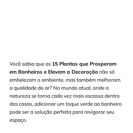
PROS
EM
BANHE
E
ELEVA
A
DECO
Você sabia que as
15 Plantas que Prosperam
em Banheiros e Elevam a Decoração
não só
embelezam o ambiente, mas também melhoram
a qualidade do ar? No mundo atual, onde a
natureza se torna cada vez mais escassa dentro
das casas, adicionar um toque verde ao banheiro
pode ser a solução perfeita para revigorar seu
espaço.