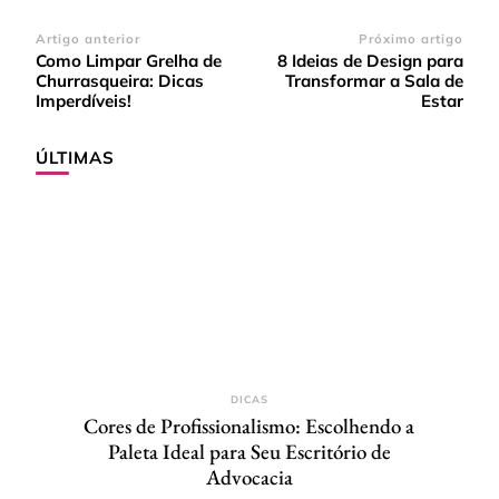
Navegação
Artigo anterior
Próximo artigo
Como Limpar Grelha de
8 Ideias de Design para
de
Churrasqueira: Dicas
Transformar a Sala de
post
Imperdíveis!
Estar
ÚLTIMAS
DICAS
Cores de Profissionalismo: Escolhendo a
Paleta Ideal para Seu Escritório de
Advocacia