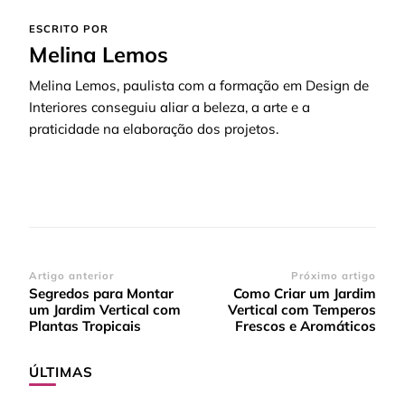
ESCRITO POR
Melina Lemos
Melina Lemos, paulista com a formação em Design de
Interiores conseguiu aliar a beleza, a arte e a
praticidade na elaboração dos projetos.
Navegação
Artigo anterior
Próximo artigo
Segredos para Montar
Como Criar um Jardim
de
um Jardim Vertical com
Vertical com Temperos
post
Plantas Tropicais
Frescos e Aromáticos
ÚLTIMAS