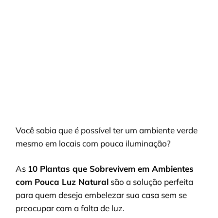
10
PLANTAS
QUE
SOBREVIVEM
EM
AMBIENTES
COM
POUCA
LUZ
NATURAL
Você sabia que é possível ter um ambiente verde
mesmo em locais com pouca iluminação?
As
10 Plantas que Sobrevivem em Ambientes
com Pouca Luz Natural
são a solução perfeita
para quem deseja embelezar sua casa sem se
preocupar com a falta de luz.