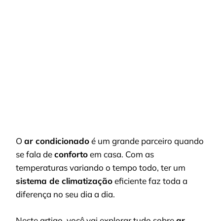
IDEAL:
COMO
ESCOLHER
O
MELHOR
PARA
SUA
CASA
O
ar condicionado
é um grande parceiro quando
se fala de
conforto
em casa. Com as
temperaturas variando o tempo todo, ter um
sistema de climatização
eficiente faz toda a
diferença no seu dia a dia.
Neste artigo, você vai explorar tudo sobre
ar