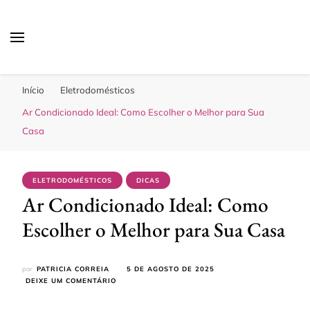
Sua Melhor Decoração
Casa e Design
Início
Eletrodomésticos
Ar Condicionado Ideal: Como Escolher o Melhor para Sua
Casa
ELETRODOMÉSTICOS
DICAS
Ar Condicionado Ideal: Como
Escolher o Melhor para Sua Casa
por
PATRICIA CORREIA
5 DE AGOSTO DE 2025
EM
DEIXE UM COMENTÁRIO
AR
CONDICIONADO