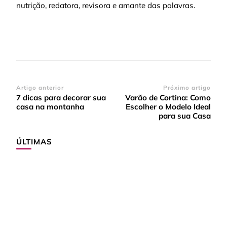
nutrição, redatora, revisora e amante das palavras.
Navegação
Artigo anterior
Próximo artigo
7 dicas para decorar sua
Varão de Cortina: Como
de
casa na montanha
Escolher o Modelo Ideal
post
para sua Casa
ÚLTIMAS