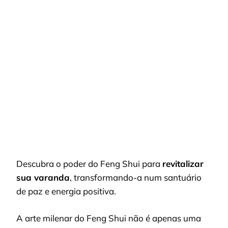
TRANSFORME
SUA
VARANDA:
7
SEGREDOS
DE
FENG
SHUI
PARA
UM
ESPAÇO
ENCANTADOR
Descubra o poder do Feng Shui para
revitalizar
sua varanda
, transformando-a num santuário
de paz e energia positiva.
A arte milenar do Feng Shui não é apenas uma