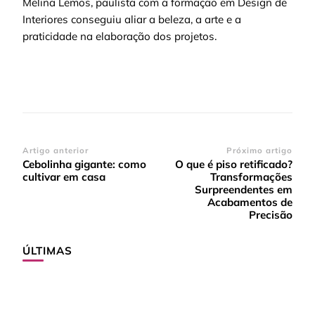
Melina Lemos, paulista com a formação em Design de
Interiores conseguiu aliar a beleza, a arte e a
praticidade na elaboração dos projetos.
Navegação
Artigo anterior
Próximo artigo
Cebolinha gigante: como
O que é piso retificado?
de
cultivar em casa
Transformações
post
Surpreendentes em
Acabamentos de
Precisão
ÚLTIMAS