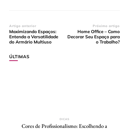
Navegação
Artigo anterior
Próximo artigo
Maximizando Espaços:
Home Office – Como
de
Entenda a Versatilidade
Decorar Seu Espaço para
post
do Armário Multiuso
o Trabalho?
ÚLTIMAS
DICAS
Cores de Profissionalismo: Escolhendo a