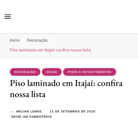
Sua Melhor Decoração
Casa e Design
Início
Decoração
Piso laminado em Itajaí: confira nossa lista
DECORAÇÃO
DICAS
PISOS E REVESTIMENTOS
Piso laminado em Itajaí: confira
nossa lista
por
MELINA LEMOS
11 DE SETEMBRO DE 2025
EM
DEIXE UM COMENTÁRIO
PISO
LAMINADO
EM
ITAJAÍ: