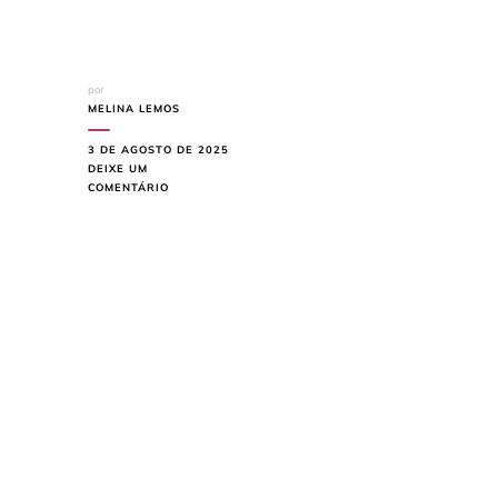
por
MELINA LEMOS
3 DE AGOSTO DE 2025
DEIXE UM
EM
COMENTÁRIO
IDEIAS
DE
DECORAÇÃO
PARA
O
NATAL:
TRANSFORME
SUA
CASA
NESTE
FIM
DE
ANO