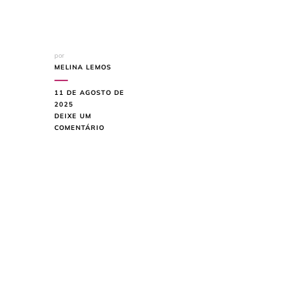
por
MELINA LEMOS
11 DE AGOSTO DE
2025
DEIXE UM
EM
COMENTÁRIO
DECORAÇÃO
PRÁTICA:
COMO
TRANSFORMAR
SUA
SALA
PEQUENA
COM
ESTILO