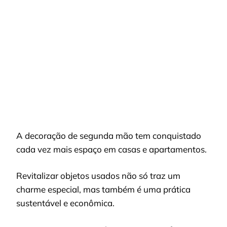
DECORAÇÃO
DE
SEGUNDA
MÃO:
COMO
DAR
VIDA
NOVA
A
OBJETOS
USADOS
A decoração de segunda mão tem conquistado
cada vez mais espaço em casas e apartamentos.
Revitalizar objetos usados não só traz um
charme especial, mas também é uma prática
sustentável e econômica.