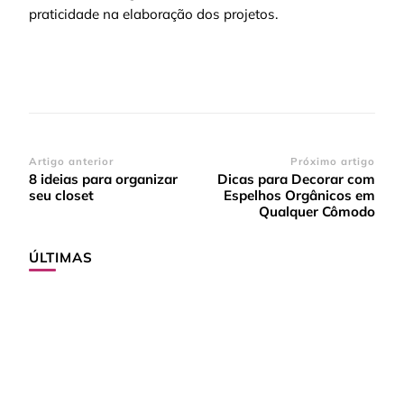
praticidade na elaboração dos projetos.
Navegação
Artigo anterior
Próximo artigo
8 ideias para organizar
Dicas para Decorar com
de
seu closet
Espelhos Orgânicos em
post
Qualquer Cômodo
ÚLTIMAS