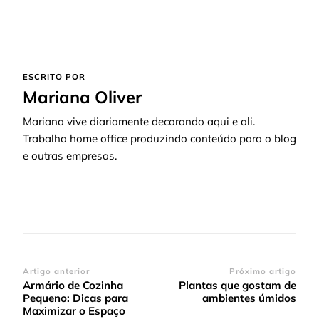
ESCRITO POR
Mariana Oliver
Mariana vive diariamente decorando aqui e ali.
Trabalha home office produzindo conteúdo para o blog
e outras empresas.
Navegação
Artigo anterior
Próximo artigo
Armário de Cozinha
Plantas que gostam de
de
Pequeno: Dicas para
ambientes úmidos
post
Maximizar o Espaço