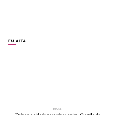
EM ALTA
DICAS
Deixou a cidade para viver assim: O estilo de