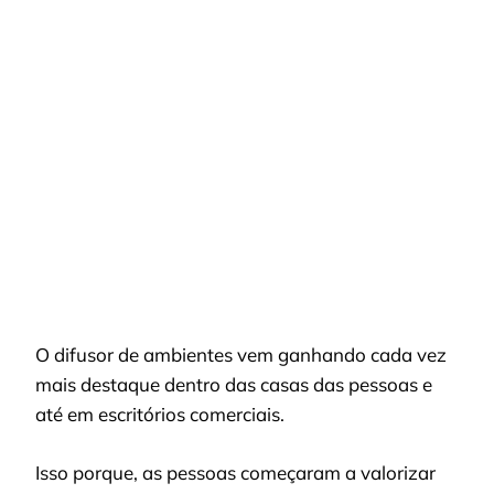
COMO
USAR
DIFUSOR
DE
AMBIENTES?
FORMAS
INESPERADAS
PARA
ENRIQUECER
SEU
LAR
O difusor de ambientes vem ganhando cada vez
mais destaque dentro das casas das pessoas e
até em escritórios comerciais.
Isso porque, as pessoas começaram a valorizar