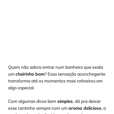
MANT
SEU
BANHE
SEMP
CHEIR
E
ACON
Quem não adora entrar num banheiro que exala
um
cheirinho bom
? Essa sensação aconchegante
transforma até os momentos mais rotineiros em
algo especial.
Com algumas dicas bem
simples
, dá pra deixar
esse cantinho sempre com um
aroma delicioso
, a