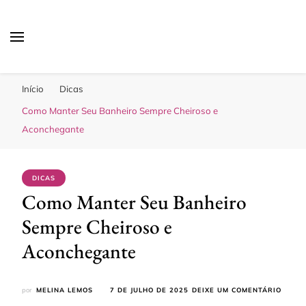
Sua Melhor Decoração
Casa e Design
Início
Dicas
Como Manter Seu Banheiro Sempre Cheiroso e
Aconchegante
DICAS
Como Manter Seu Banheiro
Sempre Cheiroso e
Aconchegante
EM
por
MELINA LEMOS
7 DE JULHO DE 2025
DEIXE UM COMENTÁRIO
COMO