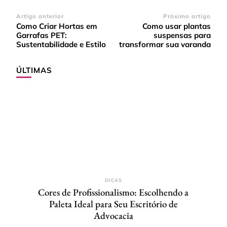
Navegação
Artigo anterior
Próximo artigo
Como Criar Hortas em
Como usar plantas
de
Garrafas PET:
suspensas para
post
Sustentabilidade e Estilo
transformar sua varanda
ÚLTIMAS
DICAS
Cores de Profissionalismo: Escolhendo a
Paleta Ideal para Seu Escritório de
Advocacia