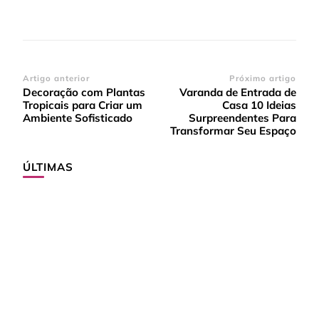
Navegação
Artigo anterior
Próximo artigo
Decoração com Plantas
Varanda de Entrada de
de
Tropicais para Criar um
Casa 10 Ideias
post
Ambiente Sofisticado
Surpreendentes Para
Transformar Seu Espaço
ÚLTIMAS