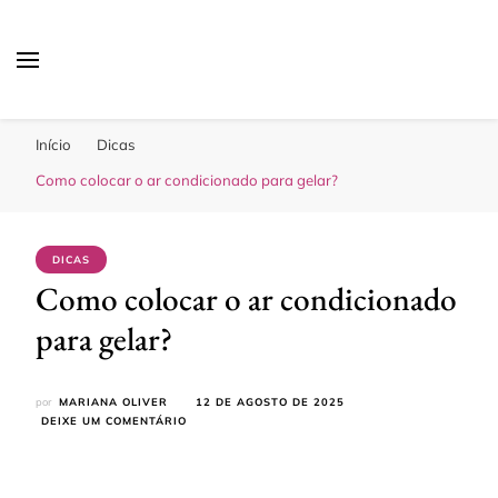
Sua Melhor Decoração
Casa e Design
Início
Dicas
Como colocar o ar condicionado para gelar?
DICAS
Como colocar o ar condicionado
para gelar?
por
MARIANA OLIVER
12 DE AGOSTO DE 2025
EM
DEIXE UM COMENTÁRIO
COMO
COLOCAR
O
AR