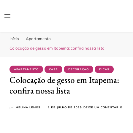
Sua Melhor Decoração
Casa e Design
Início
Apartamento
Colocação de gesso em Itapema: confira nossa lista
APARTAMENTO
CASA
DECORAÇÃO
DICAS
Colocação de gesso em Itapema:
confira nossa lista
EM
por
MELINA LEMOS
1 DE JULHO DE 2025
DEIXE UM COMENTÁRIO
COLO
DE
GESSO
EM
ITAPE