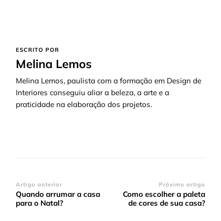
ESCRITO POR
Melina Lemos
Melina Lemos, paulista com a formação em Design de
Interiores conseguiu aliar a beleza, a arte e a
praticidade na elaboração dos projetos.
Navegação
Artigo anterior
Próximo artigo
Quando arrumar a casa
Como escolher a paleta
de
para o Natal?
de cores de sua casa?
post