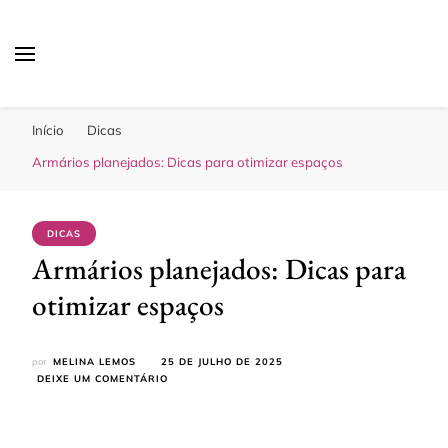
Sua Melhor Decoração
Casa e Design
Início
Dicas
Armários planejados: Dicas para otimizar espaços
DICAS
Armários planejados: Dicas para
otimizar espaços
por
MELINA LEMOS
25 DE JULHO DE 2025
EM
DEIXE UM COMENTÁRIO
ARMÁRIOS
PLANEJADOS:
DICAS
PARA