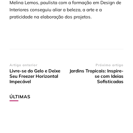
Melina Lemos, paulista com a formação em Design de
Interiores conseguiu aliar a beleza, a arte e a
praticidade na elaboração dos projetos.
Navegação
Artigo anterior
Próximo artigo
Livre-se do Gelo e Deixe
Jardins Tropicais: Inspire-
de
Seu Freezer Horizontal
se com Ideias
post
Impecável
Sofisticadas
ÚLTIMAS