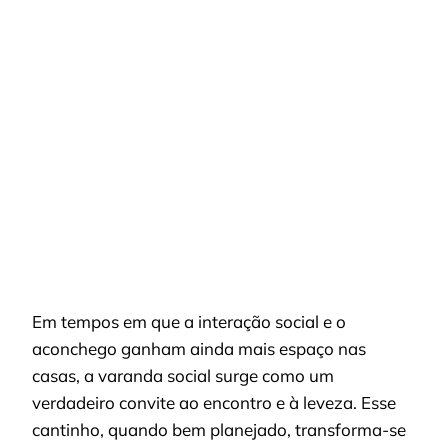
VARANDA
SOCIAL
DECOR:
IDEIAS
PRÁTICAS
PARA
INTEGRAR,
ILUMINAR
E
ESTILIZAR
ESPAÇOS
PEQUENOS
Em tempos em que a interação social e o
aconchego ganham ainda mais espaço nas
casas, a varanda social surge como um
verdadeiro convite ao encontro e à leveza. Esse
cantinho, quando bem planejado, transforma-se