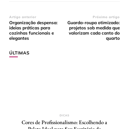
Navegação
Artigo anterior
Próximo artigo
Organização despensa:
Guarda-roupa otimizado:
de
ideias práticas para
projetos sob medida que
post
cozinhas funcionais e
valorizam cada canto do
elegantes
quarto
ÚLTIMAS
DICAS
Cores de Profissionalismo: Escolhendo a
Paleta Ideal para Seu Escritório de