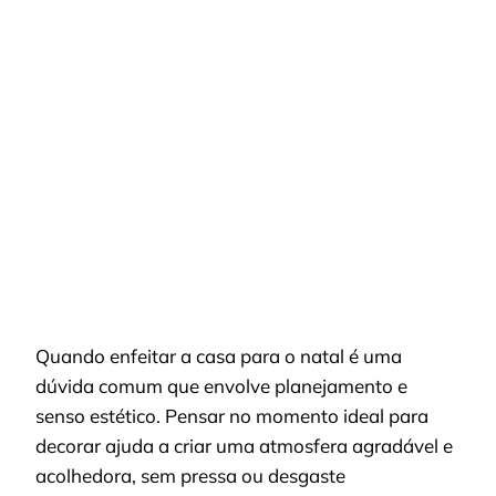
QUANDO
ENFEITAR
A
CASA
PARA
O
NATAL
E
CRIAR
UM
AMBIENTE
ACOLHEDOR
Quando enfeitar a casa para o natal é uma
dúvida comum que envolve planejamento e
senso estético. Pensar no momento ideal para
decorar ajuda a criar uma atmosfera agradável e
acolhedora, sem pressa ou desgaste