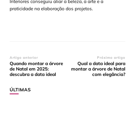
Interiores conseguiu aliar a beleza, a arte e a
praticidade na elaboração dos projetos.
Navegação
Artigo anterior
Próximo artigo
Quando montar a árvore
Qual a data ideal para
de
de Natal em 2025:
montar a árvore de Natal
post
descubra a data ideal
com elegância?
ÚLTIMAS