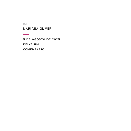
por
MARIANA OLIVER
5 DE AGOSTO DE 2025
DEIXE UM
EM
COMENTÁRIO
DECORAÇÃO
PARA
O
RÉVEILLON:
10
TENDÊNCIAS
EM
ALTA
PARA
CELEBRAR
COM
ESTILO!