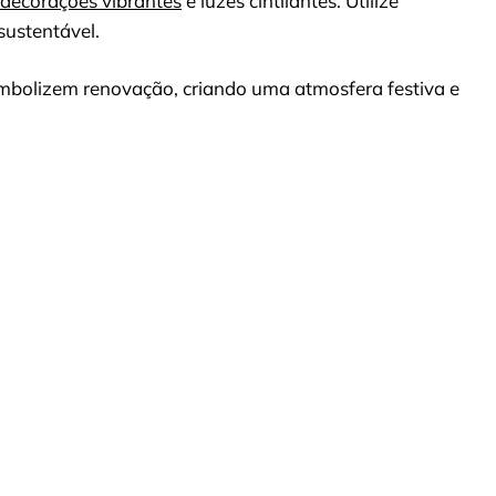
decorações vibrantes
e luzes cintilantes. Utilize
sustentável.
simbolizem renovação, criando uma atmosfera festiva e