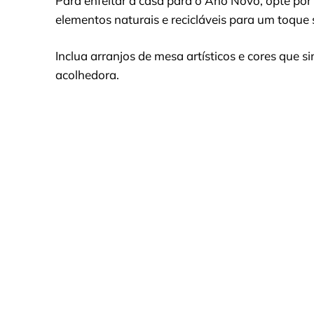
Para enfeitar a casa para o Ano Novo, opte por
elementos naturais e recicláveis para um toque 
Inclua arranjos de mesa artísticos e cores que 
acolhedora.