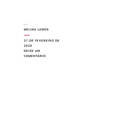
por
MELINA LEMOS
27 DE FEVEREIRO DE
2026
DEIXE UM
EM
COMENTÁRIO
ACABAMENTOS
ARTESANAIS
NA
DECORAÇÃO:
DETALHES
QUE
TRANSFORMAM
COM
AUTENTICIDADE