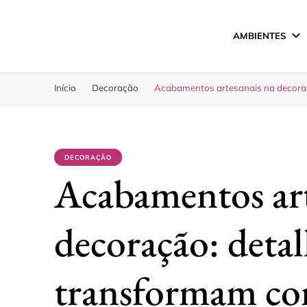
AMBIENTES
Sua Melhor Decora
Casa e Design
Início
Decoração
Acabamentos artesanais na decoraç
DECORAÇÃO
Acabamentos art
decoração: deta
transformam co