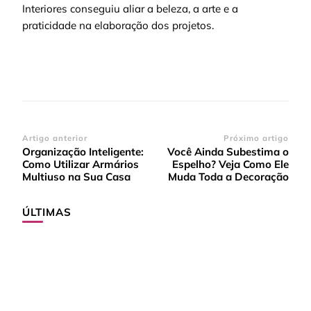
Interiores conseguiu aliar a beleza, a arte e a
praticidade na elaboração dos projetos.
Navegação
Artigo anterior
Próximo artigo
Organização Inteligente:
Você Ainda Subestima o
de
Como Utilizar Armários
Espelho? Veja Como Ele
post
Multiuso na Sua Casa
Muda Toda a Decoração
ÚLTIMAS