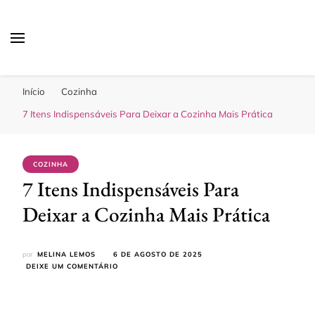
Sua Melhor Decoração
Casa e Design
Início
Cozinha
7 Itens Indispensáveis Para Deixar a Cozinha Mais Prática
COZINHA
7 Itens Indispensáveis Para
Deixar a Cozinha Mais Prática
por
MELINA LEMOS
6 DE AGOSTO DE 2025
EM
DEIXE UM COMENTÁRIO
7
ITENS
INDISPENSÁVEIS
PARA