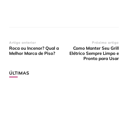
Navegação
Artigo anterior
Próximo artigo
Roca ou Incenor? Qual a
Como Manter Seu Grill
de
Melhor Marca de Piso?
Elétrico Sempre Limpo e
post
Pronto para Usar
ÚLTIMAS