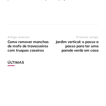
Navegação
Artigo anterior
Próximo artigo
Como remover manchas
Jardim vertical: o passo a
de
de mofo de travesseiros
passo para ter uma
post
com truques caseiros
parede verde em casa
ÚLTIMAS