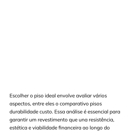
PISCINAS
DE
FIBRA
OU
ALVENARIA?
O
COMPARATIVO
REAL
QUE
NINGUÉM
TE
MOSTRA
Escolher o piso ideal envolve avaliar vários
aspectos, entre eles o comparativo pisos
durabilidade custo. Essa análise é essencial para
garantir um revestimento que una resistência,
estética e viabilidade financeira ao longo do