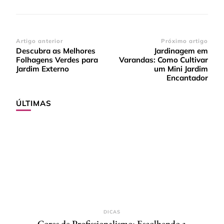
Navegação
Artigo anterior
Próximo artigo
Descubra as Melhores
Jardinagem em
de
Folhagens Verdes para
Varandas: Como Cultivar
post
Jardim Externo
um Mini Jardim
Encantador
ÚLTIMAS
DICAS
Cores de Profissionalismo: Escolhendo a