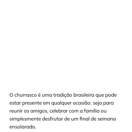
VIVENDO
COM
ESTILO:
APARTAMENTOS
COM
ÁREA
DE
CHURRASCO
COMPARTILHADA
O churrasco é uma tradição brasileira que pode
estar presente em qualquer ocasião: seja para
reunir os amigos, celebrar com a família ou
simplesmente desfrutar de um final de semana
ensolarado.