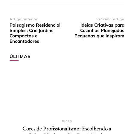
Navegação
Artigo anterior
Próximo artigo
Paisagismo Residencial
Ideias Criativas para
de
Simples: Crie Jardins
Cozinhas Planejadas
post
Compactos e
Pequenas que Inspiram
Encantadores
ÚLTIMAS
DICAS
Cores de Profissionalismo: Escolhendo a