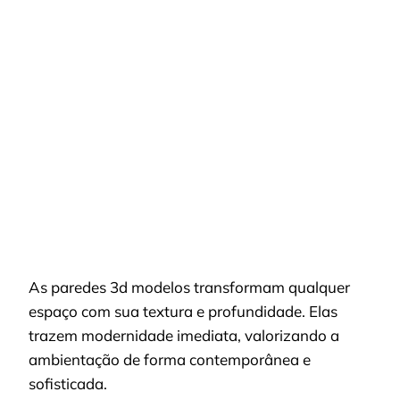
PAREDES
3D
MODELOS
PARA
TRANSFORMAR
SEU
ESPAÇO
COM
ESTILO
E
MODERNIDADE
As paredes 3d modelos transformam qualquer
espaço com sua textura e profundidade. Elas
trazem modernidade imediata, valorizando a
ambientação de forma contemporânea e
sofisticada.