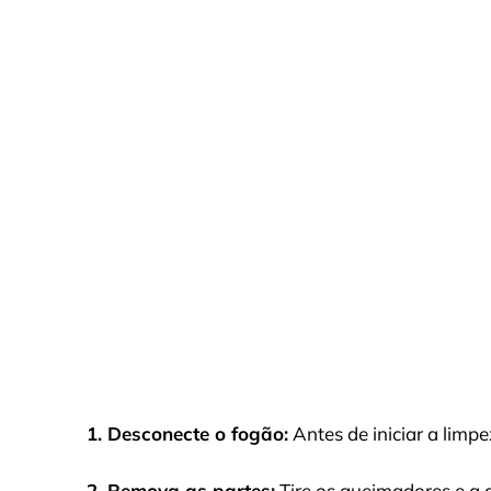
1. Desconecte o fogão:
Antes de iniciar a limpe
2. Remova as partes:
Tire os queimadores e a gr