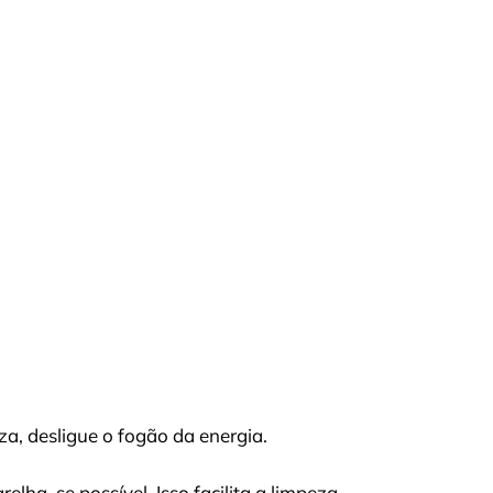
za, desligue o fogão da energia.
elha, se possível. Isso facilita a limpeza.