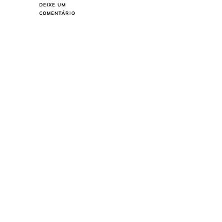
DEIXE UM
EM
COMENTÁRIO
COMO
LIMPAR
A
BOCA
DO
FOGÃO