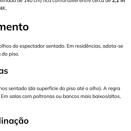
imada de 140 cm) fica confortável entre cerca de
2,1 m
4K.
amento
 olhos do espectador sentado. Em residências, adota-se
m
do piso.
as
os sentado (da superfície do piso até o olho). A regra
a. Em salas com poltronas ou bancos mais baixos/altos,
linação