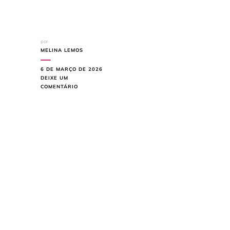
por
MELINA LEMOS
6 DE MARÇO DE 2026
DEIXE UM
EM
COMENTÁRIO
TV
DE
FRENTE
PARA
A
JANELA:
POR
QUE
DÁ
RUIM
E
QUAL
POSIÇÃO
FUNCIONA
MELHOR