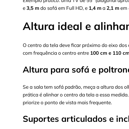
Exemplo prático: uma TV de 55″ (diagonal aprox
e
3,5 m
do sofá em Full HD, e
1,4 m
a
2,1 m
em 
Altura ideal e alinh
O centro da tela deve ficar próximo do eixo dos
com frequência o centro entre
100 cm e 110 c
Altura para sofá e poltron
Se a sala tem sofá padrão, meça a altura dos olh
prática é alinhar o centro da tela a essa medid
priorize o ponto de vista mais frequente.
Suportes articulados e inc