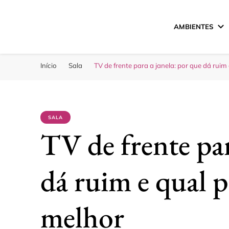
AMBIENTES
Sua Melhor Decora
Casa e Design
Início
Sala
TV de frente para a janela: por que dá rui
SALA
TV de frente par
dá ruim e qual 
melhor